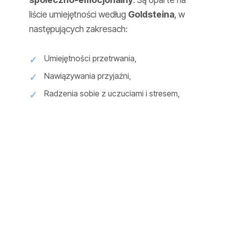
liście umiejętności według
Goldsteina
, w
następujących zakresach:
Umiejętności przetrwania,
Nawiązywania przyjaźni,
Radzenia sobie z uczuciami i stresem,
Zastępowania agresji.
Główne Cele Zajęć TUS:
Wspomaganie rozwoju emocjonalnego
poprzez nauczenie i modelowanie
właściwych, akceptowalnych społecznie
reakcji,
Pokazanie różnych sposobów radzenia